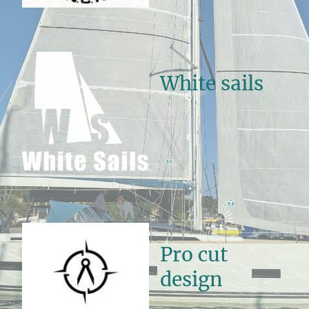
White sails
Pro cut
design