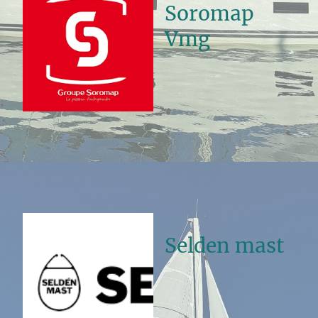
Soromap
Vmg
Selden mast