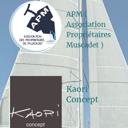
APM (
Association
Propriétaires
Muscadet )
Kaori
Concept